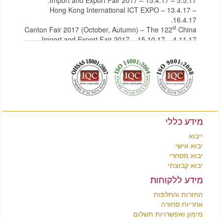
Hong Kong International ICT EXPO – 13.4.17 –
16.4.17.
st
Canton Fair 2017 (October, Autumn) – The 122
China
Import and Export Fair 2017 – 15.10.17 – 4.11.17
לצפייה בקטלוג תכולת בית מסין
לחץ כאן
לצפייה בקטלוג רהיטים מסין
לחץ כאן
מידע כללי
ייבוא
יבוא אישי
יבוא מסחרי
יבוא קבוצתי
מידע ללקוחות
החזרות והחלפות
אחריות סחורה
מימון ואפשרויות תשלום