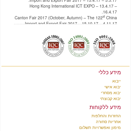
Hong Kong International ICT EXPO – 13.4.17 –
16.4.17.
st
Canton Fair 2017 (October, Autumn) – The 122
China
Import and Export Fair 2017 – 15.10.17 – 4.11.17
לצפייה בקטלוג תכולת בית מסין
לחץ כאן
לצפייה בקטלוג רהיטים מסין
לחץ כאן
מידע כללי
ייבוא
יבוא אישי
יבוא מסחרי
יבוא קבוצתי
מידע ללקוחות
החזרות והחלפות
אחריות סחורה
מימון ואפשרויות תשלום