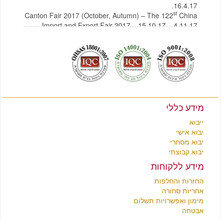
16.4.17.
st
Canton Fair 2017 (October, Autumn) – The 122
China
Import and Export Fair 2017 – 15.10.17 – 4.11.17
לצפייה בקטלוג תכולת בית מסין
לחץ כאן
לצפייה בקטלוג רהיטים מסין
לחץ כאן
מידע כללי
ייבוא
יבוא אישי
יבוא מסחרי
יבוא קבוצתי
מידע ללקוחות
החזרות והחלפות
אחריות סחורה
מימון ואפשרויות תשלום
אבטחה