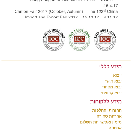
16.4.17.
st
Canton Fair 2017 (October, Autumn) – The 122
China
Import and Export Fair 2017 – 15.10.17 – 4.11.17
לצפייה בקטלוג תכולת בית מסין
לחץ כאן
לצפייה בקטלוג רהיטים מסין
לחץ כאן
מידע כללי
ייבוא
יבוא אישי
יבוא מסחרי
יבוא קבוצתי
מידע ללקוחות
החזרות והחלפות
אחריות סחורה
מימון ואפשרויות תשלום
אבטחה