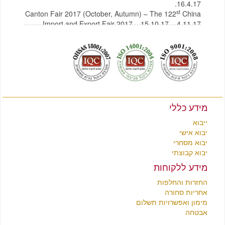
16.4.17.
st
Canton Fair 2017 (October, Autumn) – The 122
China
Import and Export Fair 2017 – 15.10.17 – 4.11.17
לצפייה בקטלוג תכולת בית מסין
לחץ כאן
לצפייה בקטלוג רהיטים מסין
לחץ כאן
מידע כללי
ייבוא
יבוא אישי
יבוא מסחרי
יבוא קבוצתי
מידע ללקוחות
החזרות והחלפות
אחריות סחורה
מימון ואפשרויות תשלום
אבטחה