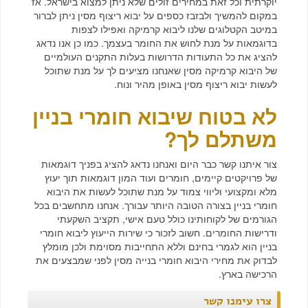
יוקרתית וכל זאת במחירים זולים שלא ניתן למצוא בישראל. אז
במקום להמשיך ולבזבז כספים על יבוא ריצוף מסין ניתן לברור
במיטב הקטלוגים שלנו ליבוא קרמיקה ואפילו לצפות
בדוגמאות על מנת לחוש את החומר בעצמך. כמו כן אנו נדאג
להציג את כל התעודות הדרושות בעלות התקנים העולמיים
של היבוא קרמיקה מסין שאנחנו מציעים לך על מנת שתוכל
לעשות יבוא ריצוף מסין באופן מהיר ונוח.
לא בטוח ש
יבוא חומרי בניין
משתלם לך?
צור איתנו קשר כבר היום ואנחנו נדאג להציג בפניך דוגמאות
של פרויקטים קיימים, חומרים ועוד המון דוגמאות תוך יעוץ
מלא ומקצועי וליווי צמוד על מנת שתוכל לעשות את היבוא
חומרי בניין בצורה הטובה היותר עבורך. אנחנו מתחשבים בכל
הגורמים של לקוחותינו כולל טעם אישי, תקציב השקעתי
ודרישות החומרים. חשוב לזכור כי שירות הייעוץ ליבוא חומרי
בניין הוא לגמרי בחינם וללא התחייבות מסוימת ולכן מומלץ
לבדוק את מחירי היבוא חומרי בנייה מסין לפני שמבצעים את
הרכישה בארץ.
צרו עימנו קשר