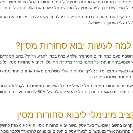
 מובילים בתחום היבוא סחורות מסין לכל סוגי הסחורות החל מיבוא מוצרי חשמ
 כל מוצר שברצונך לייבא מסין על מנת שתוכל לשרת את הלקוחות שלך טוב יותר
 מחזיקים את מיטב היצרנים המובילים בעולם ודואגים לעבוד אך ורק עם הטובי
לכל בעלי העסקים בישראל.
למה לעשות יבוא סחורות מסין?
שבת פעם כמה ידיים הסחורה שלך עוברת בכדי להגיע אלייך? ברוב המקרים 
 ושמעביר לחנויות וכל תחנה בדרך מייקרת את עלויות יבוא סחורות מסין על 
 כאשר המוצר מגיע אלייך הלקוחות שלך משלמים מאות אחוזים יותר ממה ש
התחנות שנגסו ביס בדרך.
ות יבוא סחורות מסין תוכל להוזיל את כל העלויות המיותרות ולקבל את הסחו
חירים מוגזמים ובכך תוכל להגיע להוזלה של 80% לפחות מערכת הסחורה שאתה רוכש היום בישראל.
יב מינימלי ליבוא סחורות מסין
וקחים בחשבון שכאשר בעל עסק עושה יבוא סחורות מסין הוא לא מצפה להשקיע
פתרונות אשר מאפשרים לבעלי עסקים קטנים ובינוניים להתאגד ולקבץ מכולה