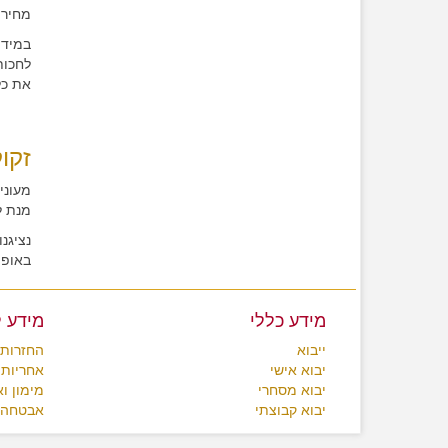
מחירי
במידה
לחכות
את כל
זקוק
מעוני
מנת ל
נציגנ
באופן 
מידע כללי
מידע 
ייבוא
החזרות 
יבוא אישי
אחריות 
יבוא מסחרי
מימון ו
יבוא קבוצתי
אבטחה