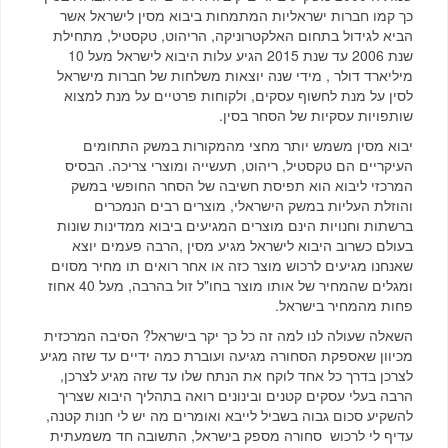
כך קמו חברות ישראליות המתמחות ביבוא מסין לישראל אשר
הביא לגידול בתחום האלקטרוניקה, הריהוט, טקסטיל, מתחילת
שנת 2006 עד שנת 2015 הגיע עלות היבוא לישראל מעל 10
מיליארד דולר , מידי שנה יוצאות משלחות של חברות מישראל
לסין על מנת לחשוף עסקים, ולקוחות פרטיים על מנת למצוא
שותפויות עסקיות של הסחר בסין.
יבוא מסין משמש יותר מחצי מהמקורות במשק התחומים
העיקריים הם טקסטיל, ריהוט, תעשייה ומוצרי צריכה. הבסיס
המרכזי ליבוא הוא תפיסת חשיבה של הסחר החופשי במשק
והוזלת העליות במשק הישראלי, מוצרים רבים הנמכרים
ברשתות וחנויות הינם מוצרים המגיעים ביבוא ממדינות שונות
בעולם כשרוב היבוא לישראל מגיע מסין ,הרבה פעמים יוצא
שאנחנו מגיעים לרכוש מוצר כזה או אחר רואים תו מחיר מסוים
ומגלים שהמחיר של אותו מוצר בחו"ל זול בהרבה, מעל 40 אחוז
פחות מהמחיר בישראל.
השאלה שעולה לנו למה זה כל כך יקר בישראל? הסיבה המרכזית
מכיוון שאספקת הסחורה מגיעה ועוברת כמה ידיים עד שזה מגיע
לצרכן בדרך כל אחד לוקח את הנתח שלו עד שזה מגיע לצרכן,
הרבה בעלי עסקים קטנים ובינונים רואה בתהליך היבוא שצריך
להשקיע סכום גבוה בשביל לייבא ואומרים מה יש לי חנות קטנה,
עדיף לי לרכוש סחורה מספק בישראל, התשובה חד משמעתית