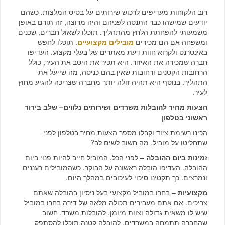
רוב הלקוחות מעדיפים לרכוש שירותים על בסיס המלצות. כשהם
יודעים שמישהו כבר התנסה לפניהם והיה מרוצה, זה תורם באופן
משמעותי להפחתת הלחץ מהתהליך. תוכלו לשאול חברים, שכנים
ומשפחה אם הם מכירים
מובילים מקצועיים
. תוכלו לחפש
באינטרנט ולקרוא חוות דעת מאתרים של בעלי מקצוע. העדיפו
חברה שמכירה את האיזור. היא תכיר את היטב את העיר, כולל
הרחובות הקטנים ורחובות שאין בהם כניסה, מה שייעל את
התהליך. בנוסף היא תהיה זולה יותר מחברה שצריכה להגיע מחוץ
לעיר.
הצעות מחיר להובלות משרדים ושירותים נלווים– שלב בירור
ראשוני בטלפון
הכינו רשימת ציוד וקבלו מספר הצעות מחיר בטלפון לפני
שתחליטו על מוביל. מה חשוב לשים לב?
זמינות ביום ההובלה –
לפני הכל, המוביל חייב להיות פנוי ביום
ההובלה. העדיפו הובלה ראשונה על הבוקר, כשהמובילים רעננים
ונמרצים. כך תקטינו סיכוי לעיכובים במהלך היום.
מקצועיות –
בחרו במוביל מקצועי בעל ניסיון בהובלה שאתם
צריכים. אם אתם מעבירים תכולה מלאה של דירה בחרו במוביל
שיש לו משאית גדולה וצוות מיומן. להובלות משרד, חשוב
שהחברה תתמחה במשרדים, להובלה קטנה תוכלו להסתפק