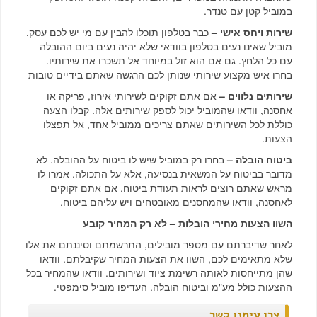
במוביל קטן עם טנדר.
שירות ויחס אישי –
כבר בטלפון תוכלו להבין עם מי יש לכם עסק.
מוביל שאינו נעים בטלפון בוודאי שלא יהיה נעים ביום ההובלה
עם כל הלחץ. גם אם הוא זול במיוחד אל תשכרו את שירותיו.
בחרו איש מקצוע שירותי שנותן לכם הרגשה שאתם בידיים טובות
שירותים נלווים –
אם אתם זקוקים לשירותי אירוז, פריקה או
אחסנה, וודאו שהמוביל יכול לספק שירותים אלה. קבלו הצעה
כוללת לכל השירותים שאתם צריכים ממוביל אחד, אל תפצלו
הצעות.
ביטוח הובלה –
בחרו רק במוביל שיש לו ביטוח על ההובלה. לא
מדובר בביטוח על המשאית בנסיעה, אלא על התכולה. אמרו לו
מראש שאתם רוצים לראות תעודת ביטוח. אם אתם זקוקים
לאחסנה, וודאו שהמחסנים מאובטחים ויש עליהם ביטוח.
השוו הצעות מחירי הובלות – לא רק המחיר קובע
לאחר שדיברתם עם מספר מובילים, התרשמתם וסיננתם את אלו
שלא מתאימים לכם, השוו את הצעות המחיר שקיבלתם. וודאו
שהן מתייחסות לאותה רשימת ציוד ושירותים. וודאו שהמחיר בכל
ההצעות כולל מע"מ וביטוח הובלה. העדיפו מוביל סימפטי.
צרו עימנו קשר